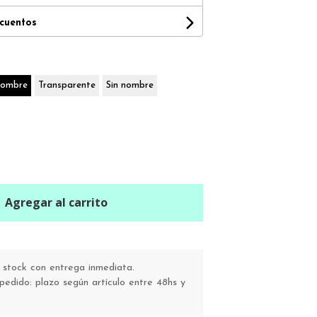
scuentos
nombre
Transparente
Sin nombre
Agregar al carrito
stock con entrega inmediata.
pedido: plazo según artículo entre 48hs y