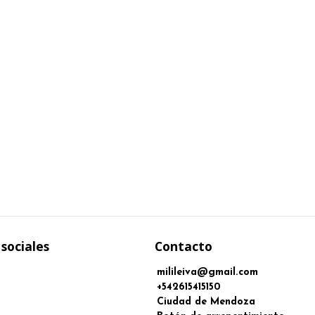
sociales
Contacto
milileiva@gmail.com
+542615415150
Ciudad de Mendoza