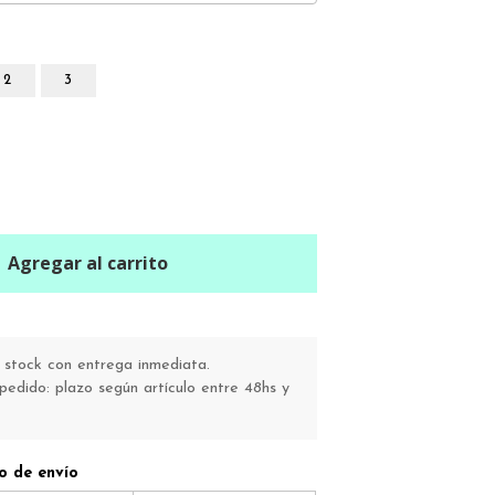
2
3
Agregar al carrito
stock con entrega inmediata.
pedido: plazo según artículo entre 48hs y
o de envío