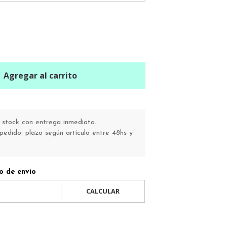
Agregar al carrito
stock con entrega inmediata.
pedido: plazo según artículo entre 48hs y
o de envío
CALCULAR