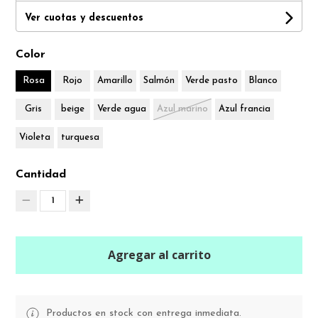
Ver cuotas y descuentos
Color
Rosa
Rojo
Amarillo
Salmón
Verde pasto
Blanco
Gris
beige
Verde agua
Azul marino
Azul francia
Violeta
turquesa
Cantidad
1
Agregar al carrito
Productos en stock con entrega inmediata.