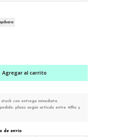
apibara
Agregar al carrito
stock con entrega inmediata.
pedido: plazo según artículo entre 48hs y
o de envío