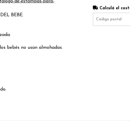
talogo-de-estampas-para-
Calculá el cost
DEL BEBE.
zada.
los bebés no usan almohadas.
do.