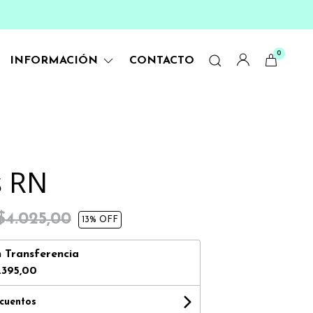
0
INFORMACIÓN
CONTACTO
s RN
$4.025,00
13
% OFF
n
Transferencia
.395,00
scuentos