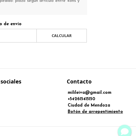
pedido: plazo según artículo entre 48hs y
o de envío
CALCULAR
sociales
Contacto
milileiva@gmail.com
+542615415150
Ciudad de Mendoza
Botón de arrepentimiento