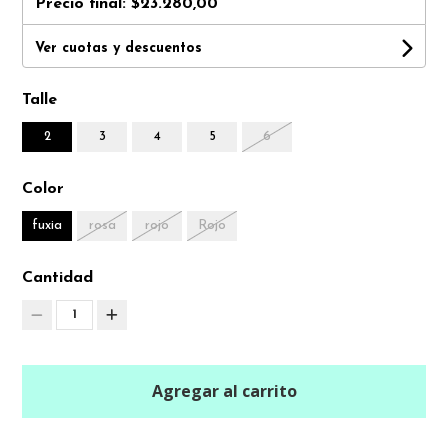
Precio final:
$23.280,00
Ver cuotas y descuentos
Talle
2
3
4
5
6
Color
fuxia
rosa
rojo
Rojo
Cantidad
1
Agregar al carrito