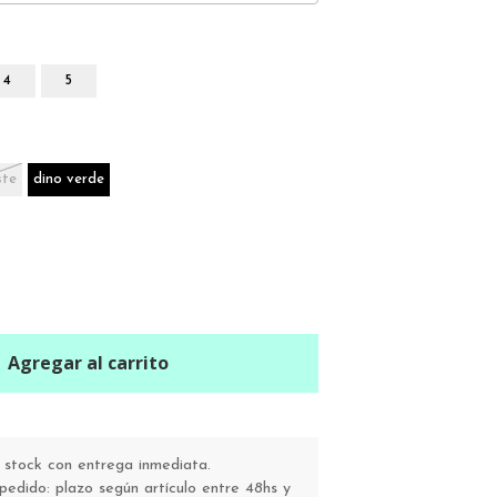
4
5
ste
dino verde
Agregar al carrito
stock con entrega inmediata.
pedido: plazo según artículo entre 48hs y