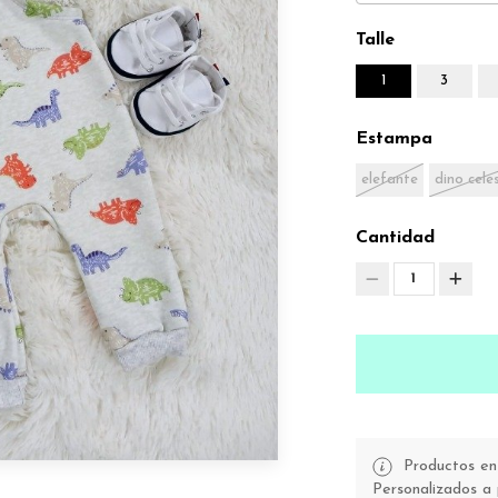
Talle
1
3
Estampa
elefante
dino cele
Cantidad
1
Productos en 
Personalizados a 