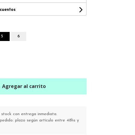
scuentos
5
6
Agregar al carrito
stock con entrega inmediata.
pedido: plazo según artículo entre 48hs y