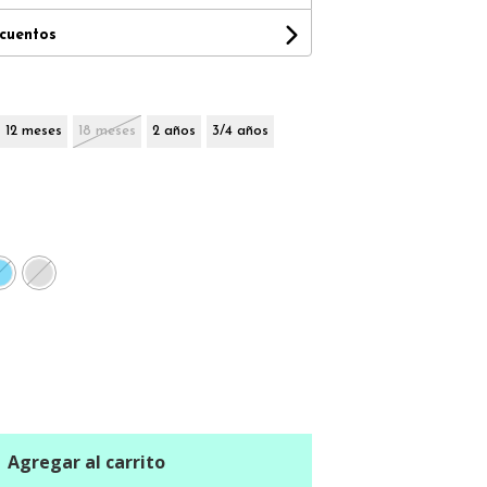
scuentos
12 meses
18 meses
2 años
3/4 años
Agregar al carrito