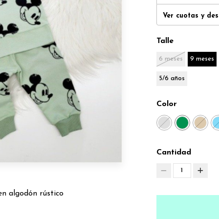
Ver cuotas y de
Talle
6 meses
9 meses
5/6 años
Color
Cantidad
1
n algodón rústico