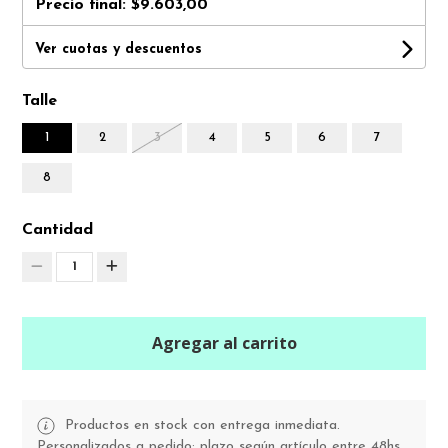
Precio final:
$9.603,00
Ver cuotas y descuentos
Talle
1
2
3
4
5
6
7
8
Cantidad
1
Agregar al carrito
Productos en stock con entrega inmediata.
Personalizados a pedido: plazo según artículo entre 48hs