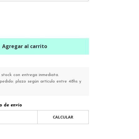
Agregar al carrito
stock con entrega inmediata.
pedido: plazo según artículo entre 48hs y
o de envío
CALCULAR