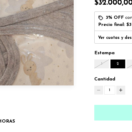
$32.000,0
3% OFF
co
Precio final:
$3
Ver cuotas y de
Estampa
1
2
Cantidad
1
 HORAS