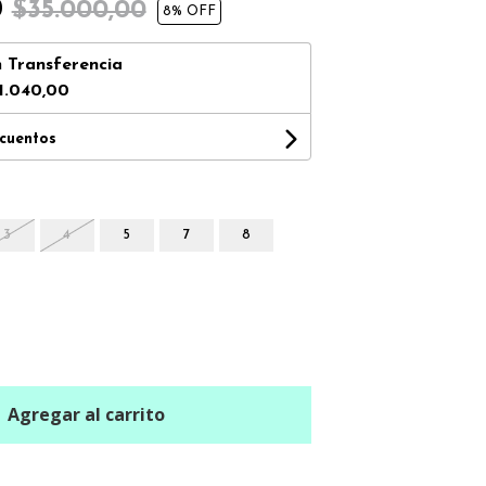
0
$35.000,00
8
% OFF
n
Transferencia
1.040,00
scuentos
3
4
5
7
8
Agregar al carrito