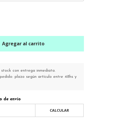
Agregar al carrito
stock con entrega inmediata.
pedido: plazo según artículo entre 48hs y
o de envío
CALCULAR